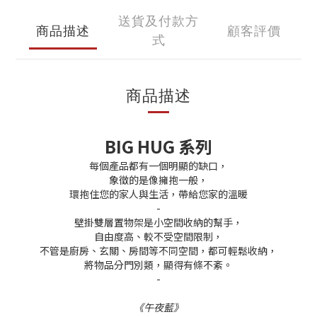
送貨及付款方
商品描述
顧客評價
式
商品描述
BIG HUG 系列
每個產品都有一個明顯的缺口，
象徵的是像擁抱一般，
環抱住您的家人與生活，帶給您家的溫暖
-
壁掛雙層置物架是小空間收納的幫手，
自由度高、較不受空間限制，
不管是廚房、玄關、房間等不同空間，都可輕鬆收納，
將物品分門別類，顯得有條不紊。
-
《午夜藍》