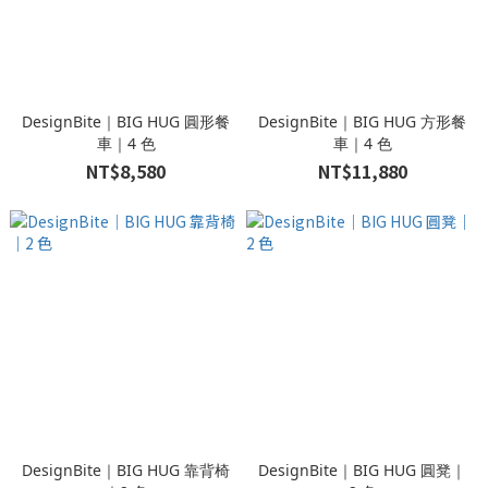
DesignBite｜BIG HUG 圓形餐
DesignBite｜BIG HUG 方形餐
車｜4 色
車｜4 色
NT$8,580
NT$11,880
DesignBite｜BIG HUG 靠背椅
DesignBite｜BIG HUG 圓凳｜