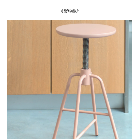
《珊瑚粉》