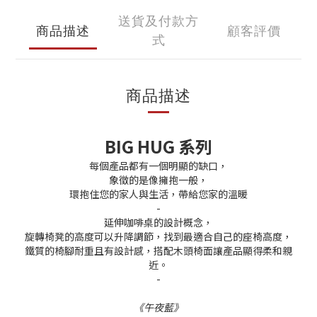
送貨及付款方
商品描述
顧客評價
式
商品描述
BIG HUG 系列
每個產品都有一個明顯的缺口，
象徵的是像擁抱一般，
環抱住您的家人與生活，帶給您家的溫暖
-
延伸咖啡桌的設計概念，
旋轉椅凳的高度可以升降調節，找到最適合自己的座椅高度，
鐵質的椅腳耐重且有設計感，搭配木頭椅面讓產品顯得柔和親
近。
-
《午夜藍》