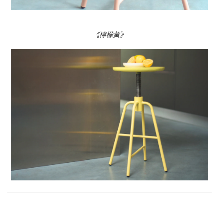
《檸檬黃》