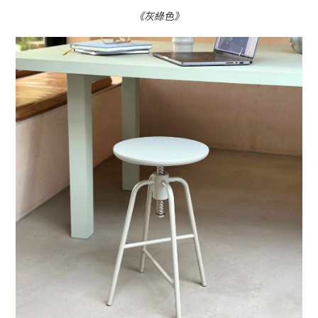
《灰綠色》