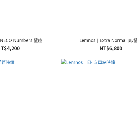
ANECO Numbers 壁鐘
Lemnos｜Extra Normal 桌/
NT$4,200
NT$6,800