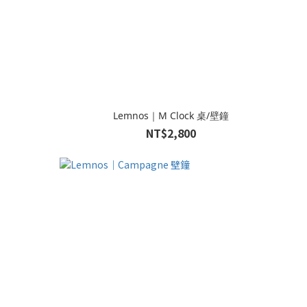
Lemnos｜M Clock 桌/壁鐘
NT$2,800