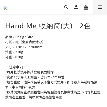
Hand Me 收納筒(大)｜2色
品牌：DesignBite
材質：鐵（金屬表面烤漆）
尺寸：120*120*280mm
淨重：730g
毛重：820g
｜ 注意事項：
*可用乾淨濕布擦拭金屬表面髒污
*商品尺寸為人工測量，皆有±2cm誤差
*請勿重壓、擅自改裝或以不當方式使用，如導致人為或物品損
壞，本公司概不負責
*照片與實際產品顏色會因為電腦螢幕及相機性能之不同等其他變
數而產生色差，請以實際產品顏色為主