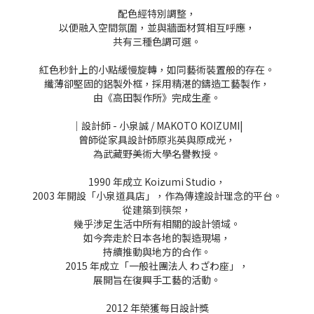
配色經特別調整，
以便融入空間氛圍，並與牆面材質相互呼應，
共有三種色調可選。
紅色秒針上的小點緩慢旋轉，如同藝術裝置般的存在。
纖薄卻堅固的鋁製外框，採用精湛的鑄造工藝製作，
由《高田製作所》完成生產。
｜設計師 - 小泉誠 / MAKOTO KOIZUMI|
曾師從家具設計師原兆英與原成光，
為武藏野美術大學名譽教授。
1990 年成立 Koizumi Studio，
2003 年開設「小泉道具店」，作為傳達設計理念的平台。
從建築到筷架，
幾乎涉足生活中所有相關的設計領域。
如今奔走於日本各地的製造現場，
持續推動與地方的合作。
2015 年成立「一般社團法人 わざわ座」，
展開旨在復興手工藝的活動。
2012 年榮獲每日設計獎