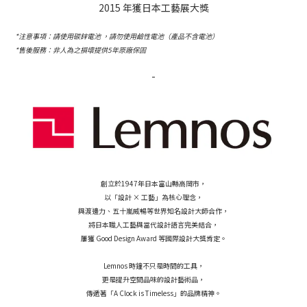
2015 年獲日本工藝展大獎
*注意事項：請使用碳鋅電池 ，請勿使用鹼性電池（產品不含電池）
*售後服務：非人為之損壞提供5年原廠保固
-
創立於1947年日本富山縣高岡市，
以「設計 × 工藝」為核心理念，
與渡邊力、五十嵐威暢等世界知名設計大師合作，
將日本職人工藝與當代設計語言完美結合，
屢獲 Good Design Award 等國際設計大獎肯定。
Lemnos 時鐘不只是時間的工具，
更是提升空間品味的設計藝術品，
傳遞著「A Clock is Timeless」的品牌精神。